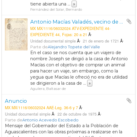
tiene abierta una
...
»
Fernández del Solar, Bernardo
Antonio Macías Valadés, vecino de la Villa de Aguascalienes, hace imputación de la acusación que el Capitán Salvador de Palos le hizo por un supuesto hurto de un caballo.
MX MX/1116/06032024 ATV-EXPEDIENTE 44-
EXPEDIENTE 44, Fojas: 20 a 21
Unidad documental simple
21 de enero de 1721
Parte de
Alejandro Topete del Valle
En el caso se nos cuenta que un viajero de
nombre Joseph se dirigió a la casa de Antonio
Macías con el objetivo de comprar un animal
para hacer un viaje, sin embargo, como la
yegua que Macías le ofreció no era de utilidad
se dirigieron a la casa de
...
»
Aguilera, Baltasar de
Anuncio
MX MX/1116/06032024 AAE-Leg. 36-6 y 7
Unidad documental simple
22 de octubre de 1975
Parte de
Antonio Acevedo Escobedo
Mensaje del Gobernador del Estado a la Población de
Aguascalientes con las obras próximas a realizarse en la