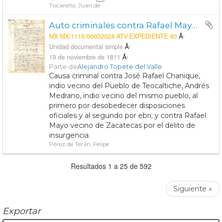
Tiscareño, Juan de
Auto criminales contra Rafael Mayo, José Rafael Chanique y Andrés Mnedoza. El primero por desobedicencia, el segundo por embriaguez y el tercero por insurgente.
MX MX/1116/06032024 ATV-EXPEDIENTE 80
Unidad documental simple
19 de noviembre de 1811
Parte de
Alejandro Topete del Valle
Causa criminal contra José Rafael Chanique,
indio vecino del Pueblo de Teocaltiche, Andrés
Medrano, indio vecino del mismo pueblo, al
primero por desobedecer disposiciones
oficiales y al segundo por ebri; y contra Rafael
Mayo vecino de Zacatecas por el delito de
insurgencia.
Pérez de Terán, Felipe
Resultados 1 a 25 de 592
Siguiente »
Exportar