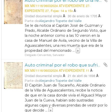
Auto criminal por el robo de una res propiedad del Alcalde Ordinario de Segundo Voto de la Villa de Aguascalientes, Joseph Guzman y Prado.
MX MX/1116/06032024 ATV-EXPEDIENTE 27-
EXPEDIENTE 27, Fojas: 14 a 15v
Unidad documental simple
30 de enero de 1705
Parte de
Alejandro Topete del Valle
Se le da noticia al Capitán José de Guzman y
Prado, Alcalde Ordinario de Segundo Voto, que
la noche anterior como a las 10 vieron en la
casa de Manuel de Avila, vecino de la Villa de
Aguascalientes, una res muerta que era de la
propiedad del mencionado
...
»
Delgado Cervantes, Salvador
Auto criminal por el robo que sufrió en su domicilio el Alguacil Mayor de la Villa de Aguascalientes, Juan de la Cueva.
MX MX/1116/06032024 ATV-EXPEDIENTE 11
Unidad documental simple
21 de abril de 1698
Parte de
Alejandro Topete del Valle
El Capitán Juan de Tiscareño, Alcalde Ordinario
de la Villa de Aguascalientes, recibe la noticia
de que en la casa donde vivía el Alguacil Mayor
Juan de la Cueva, habían sido sustraidas
algunas cajas y diversas prendas de vestir por lo
que decide
...
»