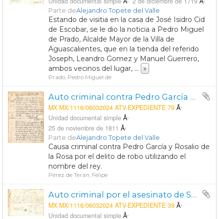
Unidad documental simple
2 de diciembre de 1719
Parte de
Alejandro Topete del Valle
Estando de visitia en la casa de José Isidro Cid
de Escobar, se le dio la noticia a Pedro Miguel
de Prado, Alcalde Mayor de la Villa de
Aguascalientes, que en la tienda del referido
Joseph, Leandro Gomez y Manuel Guerrero,
ambos vecinos del lugar,
...
»
Prado, Pedro Miguel de
Auto criminal contra Pedro García y Rosalio de la Rosa, por el delito de robo utilizando el nombre del Rey y por insurgencia.
MX MX/1116/06032024 ATV-EXPEDIENTE 79
Unidad documental simple
25 de noviembre de 1811
Parte de
Alejandro Topete del Valle
Causa criminal contra Pedro García y Rosalio de
la Rosa por el delito de robo utilizando el
nombre del rey.
Pérez de Terán, Felipe
Auto criminal por el asesinato de Salbadora Asencia, india originaria de Michoacanejo.
MX MX/1116/06032024 ATV-EXPEDIENTE 39
Unidad documental simple