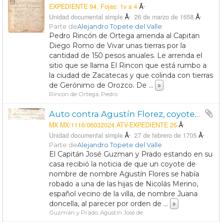
EXPEDIENTE 94, Fojas: 1v a 4
Unidad documental simple
26 de marzo de 1658
Parte de
Alejandro Topete del Valle
Pedro Rincón de Ortega arrienda al Capitan
Diego Romo de Vivar unas tierras por la
cantidad de 150 pesos anuales. Le arrenda el
sitio que se llama El Rincon que está rumbo a
la ciudad de Zacatecas y que colinda con tierras
de Gerónimo de Orozco. De
...
»
Rincon de Ortega, Pedro
Auto contra Agustín Florez, coyote arriero vecino de la Villa de Aguascalientes y Antonio de Luevano, español vecino de la villa por el rapto de Juana Merino, hija doncella de Nicolás Merino, español vecino de la villa.
MX MX/1116/06032024 ATV-EXPEDIENTE 26
Unidad documental simple
27 de febrero de 1705
Parte de
Alejandro Topete del Valle
El Capitán José Guzman y Prado estando en su
casa recibió la noticia de que un coyote de
nombre de nombre Agustín Flores se había
robado a una de las hijas de Nicolás Merino,
español vecino de la villa, de nombre Juana
doncella, al parecer por orden de
...
»
Guzmán y Prado, Agustín José de