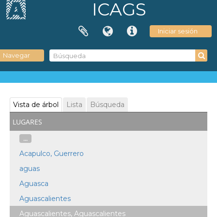
ICAGS
Iniciar sesión
Navegar
Vista de árbol
Lista
Búsqueda
lugares
...
Acapulco, Guerrero
aguas
Aguasca
Aguascalientes
Aguascalientes, Aguascalientes