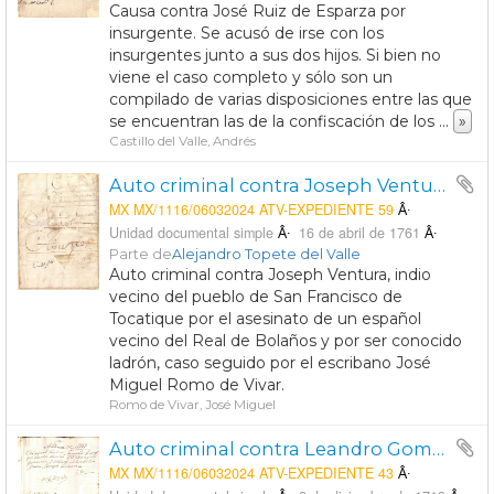
Causa contra José Ruiz de Esparza por
insurgente. Se acusó de irse con los
insurgentes junto a sus dos hijos. Si bien no
viene el caso completo y sólo son un
compilado de varias disposiciones entre las que
se encuentran las de la confiscación de los
...
»
Castillo del Valle, Andrés
Auto criminal contra Joseph Ventura, indio vecino del pueblo de San Francisco de Tocatique por el asesinato de un español vecino del Real de Bolaños y por ser conocido ladrón.
MX MX/1116/06032024 ATV-EXPEDIENTE 59
Unidad documental simple
16 de abril de 1761
Parte de
Alejandro Topete del Valle
Auto criminal contra Joseph Ventura, indio
vecino del pueblo de San Francisco de
Tocatique por el asesinato de un español
vecino del Real de Bolaños y por ser conocido
ladrón, caso seguido por el escribano José
Miguel Romo de Vivar.
Romo de Vivar, José Miguel
Auto criminal contra Leandro Gomez, vecino de la Villa de Aguascalientes, por haber herido a Manuel Guerrero y amenzado a Joseph Lozano, vecinos de dicho lugar.
MX MX/1116/06032024 ATV-EXPEDIENTE 43