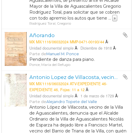
Aguascalientes, se presentó ante el Alcalde
Mayor de la Villa de Aguascalientes Gregorio
Rodríguez Toral, para solicitar que se cobren
con todo apremio los autos que tiene
...
»
Rodríguez Toral, Gregorio
Añorando
MX MX/1116/06032024 MMP-0471-00193/44
Unidad documental simple
Diciembre de 1918
Parte de
Manuel M. Ponce
Pendiente de danza para piano.
Ponce, María del Refugio
Antonio Lopez de Villacosta, vecino de la Villa de Aguascalientes solicita se haga justicia porque se ha dejado libre a Francisco Martel, vecino del Barrio de Triana con quien tiene abierta querella criminal.
MX MX/1116/06032024 ATV-EXPEDIENTE 46-
EXPEDIENTE 46, Fojas: 11 a 12
Unidad documental simple
1 de marzo de 1729
Parte de
Alejandro Topete del Valle
Antonio López de Villacosta, vecino de la Villa
de Aguascalientes, denuncia que el Alcalde
Ordinario de la Villa de Aguascalientes Nicolás
de Esparza ha dejado libre a Francisco Martel,
vecino del Barrio de Triana de la Villa, con quién