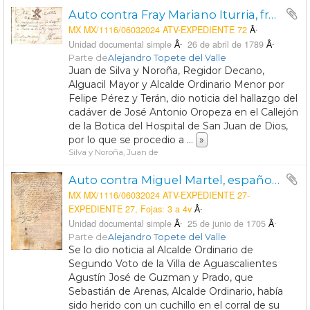
Auto contra Fray Mariano Iturria, fraile del Convento de San Juan de Dios, por el asesinato de José Antonio Oropeza, vecino de la Villa de Aguascalientes.
MX MX/1116/06032024 ATV-EXPEDIENTE 72
Unidad documental simple
26 de abril de 1789
Parte de
Alejandro Topete del Valle
Juan de Silva y Noroña, Regidor Decano,
Alguacil Mayor y Alcalde Ordinario Menor por
Felipe Pérez y Terán, dio noticia del hallazgo del
cadáver de José Antonio Oropeza en el Callejón
de la Botica del Hospital de San Juan de Dios,
por lo que se procedio a
...
»
Silva y Noroña, Juan de
Auto contra Miguel Martel, español vecino de la jurisdicción de la Villa de Aguascalientes, por haber causado herida con un cuchillo a Sebastián de Arenas, Alcalde Ordinario y vecino de dicha villa.
MX MX/1116/06032024 ATV-EXPEDIENTE 27-
EXPEDIENTE 27, Fojas: 3 a 4v
Unidad documental simple
25 de junio de 1705
Parte de
Alejandro Topete del Valle
Se lo dio noticia al Alcalde Ordinario de
Segundo Voto de la Villa de Aguascalientes
Agustín José de Guzman y Prado, que
Sebastián de Arenas, Alcalde Ordinario, había
sido herido con un cuchillo en el corral de su