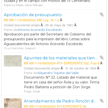
ciudad y en el campo con motivo del IV Centenario.
Esparza Reyes, Jesús Refugio
Aprobación de presupuesto
MX MX/1116/06032024 AAE-Leg. 35-1-2
Unidad documental simple
26 de mayo de 1981
Parte de
Antonio Acevedo Escobedo
Aprobación por parte del Secretario de Gobierno del
presupuesto para la impresión del libro Letras sobre
Aguascalientes de Antonio Acevedo Escobedo.
Cruz Ramírez, Joaquín
Apuntes de los materiales que tiene prestados á la casa del finado D. José María Ávila.
MX MX/1116/06032024 ATV--EXPEDIENTE 332, Foja 8
Unidad documental simple
31 de octubre de 1844
Parte de
Alejandro Topete del Valle
Documento N° 22. Listado del material que
tiene en casa del señor Ávila y su valor. Firma
Pedro Baltierra a petición de Don Jorge.
Puga, Jorge
Arrendamiento de Pedro Rincón de Ortega a favor del Capitán Diego Romo de Vivar
MX MX/1116/06032024 ATV-EXPEDIENTE 94-