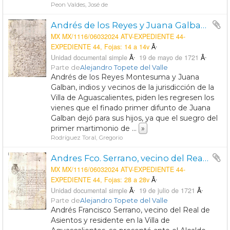
Peon Valdes, José de
Andrés de los Reyes y Juana Galban, solicitan que el padre del primer marido de Juana, finado, le regrese los bienes que este le dejó para beneficio de sus hijos.
MX MX/1116/06032024 ATV-EXPEDIENTE 44-
EXPEDIENTE 44, Fojas: 14 a 14v
Unidad documental simple
19 de mayo de 1721
Parte de
Alejandro Topete del Valle
Andrés de los Reyes Montesuma y Juana
Galban, indios y vecinos de la jurisdicción de la
Villa de Aguascalientes, piden les regresen los
vienes que el finado primer difunto de Juana
Galban dejó para sus hijos, ya que el suegro del
primer martimonio de
...
»
Rodríguez Toral, Gregorio
Andres Fco. Serrano, vecino del Real de los Asientos y residente en la Villa de Aguascalientes, solicita apremio en la ejecución de los autos contra Pedro Miguel de Padros por adeudo de pesos de oro
MX MX/1116/06032024 ATV-EXPEDIENTE 44-
EXPEDIENTE 44, Fojas: 28 a 28v
Unidad documental simple
19 de julio de 1721
Parte de
Alejandro Topete del Valle
Andrés Francisco Serrano, vecino del Real de
Asientos y residente en la Villa de