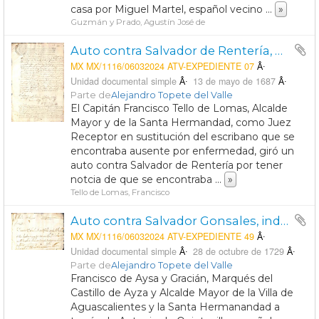
casa por Miguel Martel, español vecino
...
»
Guzmán y Prado, Agustín José de
Auto contra Salvador de Rentería, Alguacil Ejecutor de la Villa de Aguascalientes, por el delito de amancebamniento con una mujer de nombre Petrona de Arizmendi.
MX MX/1116/06032024 ATV-EXPEDIENTE 07
Unidad documental simple
13 de mayo de 1687
Parte de
Alejandro Topete del Valle
El Capitán Francisco Tello de Lomas, Alcalde
Mayor y de la Santa Hermandad, como Juez
Receptor en sustitución del escribano que se
encontraba ausente por enfermedad, giró un
auto contra Salvador de Rentería por tener
notcia de que se encontraba
...
»
Tello de Lomas, Francisco
Auto contra Salvador Gonsales, indio soltero y oficial de sombrerero, por heridas que hizo a Joseph de Lira
MX MX/1116/06032024 ATV-EXPEDIENTE 49
Unidad documental simple
28 de octubre de 1729
Parte de
Alejandro Topete del Valle
Francisco de Aysa y Gracián, Marqués del
Castillo de Ayza y Alcalde Mayor de la Villa de
Aguascalientes y la Santa Hermanandad a