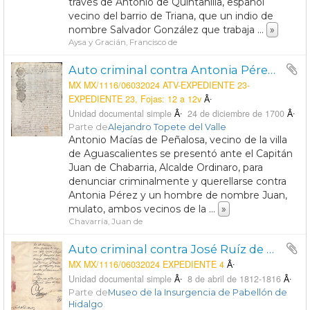
través de Antonio de Quintanilla, español
vecino del barrio de Triana, que un indio de
nombre Salvador González que trabaja
...
»
Aysa y Gracián, Francisco de
Auto criminal contra Antonia Pérez y un mulato de nombre Juan porque este último atacó a cuchilladas a Antonio Macías de Peñalosa.
MX MX/1116/06032024 ATV-EXPEDIENTE 23-
EXPEDIENTE 23, Fojas: 12 a 12v
Unidad documental simple
24 de diciembre de 1700
Parte de
Alejandro Topete del Valle
Antonio Macías de Peñalosa, vecino de la villa
de Aguascalientes se presentó ante el Capitán
Juan de Chabarria, Alcalde Ordinaro, para
denunciar criminalmente y querellarse contra
Antonia Pérez y un hombre de nombre Juan,
mulato, ambos vecinos de la
...
»
Chavarría, Juan de
Auto criminal contra José Ruíz de Esparza por el delito de ser insurgente
MX MX/1116/06032024 EXPEDIENTE 4
Unidad documental simple
8 de abril de 1812-1816
Parte de
Museo de la Insurgencia de Pabellón de
Hidalgo