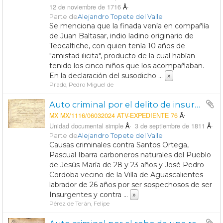
12 de noviembre de 1716
Parte de
Alejandro Topete del Valle
Se menciona que la finada venía en compañía
de Juan Baltasar, indio ladino originario de
Teocaltiche, con quien tenía 10 años de
"amistad ilicita", producto de la cual habían
tenido los cinco niños que los acompañaban.
En la declaración del susodicho
...
»
Prado, Pedro Miguel de
Auto criminal por el delito de insurgencia contra Santos Ortega, Pascual Ibarra, José Pedro Córdoba, Encarnación Lara y Cornelio Macías.
MX MX/1116/06032024 ATV-EXPEDIENTE 76
Unidad documental simple
3 de septiembre de 1811
Parte de
Alejandro Topete del Valle
Causas criminales contra Santos Ortega,
Pascual Ibarra carboneros naturales del Pueblo
de Jesús María de 28 y 23 años y José Pedro
Cordoba vecino de la Villa de Aguascalientes
labrador de 26 años por ser sospechosos de ser
Insurgentes y contra
...
»
Pérez de Terán, Felipe