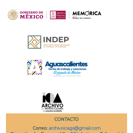
CONTACTO
Correo
:
archivoicags@gmail.com