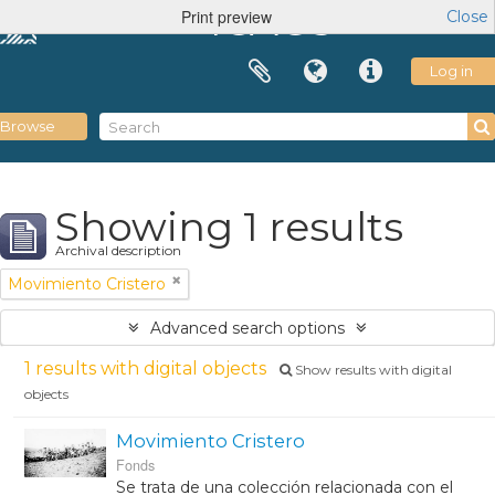
ICAGS
Print preview
Close
Log in
Browse
Showing 1 results
Archival description
Movimiento Cristero
Advanced search options
1 results with digital objects
Show results with digital
objects
Movimiento Cristero
Fonds
Se trata de una colección relacionada con el