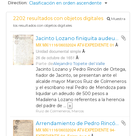
Direction:
Clasificación en orden ascendente
2202 resultados con objetos digitales
Muestra
los resultados con objetos digitales
Jacinto Lozano finiquita audeudo de 500 pesos a Madalena Lozano.
MX MX/1116/06032024 ATV-EXPEDIENTE 01
Unidad documental simple
26 de octubre de 1651
Parte de
Alejandro Topete del Valle
Jacinto Lozano y Pedro Rincón de Ortega,
fiador de Jacinto, se presentan ante el
alcalde mayor Marcos Ruiz de Colmeneros
y el escribano real Pedro de Mendoza para
liquidar un adeudo de 500 pesos a
Madalena Lozano referentes a la herencia
del padre de
...
»
Ruiz de Colmeneros, Marcos
Arrendamiento de Pedro Rincón de Ortega a favor del Capitán Diego Romo de Vivar
MX MX/1116/06032024 ATV-EXPEDIENTE 94-