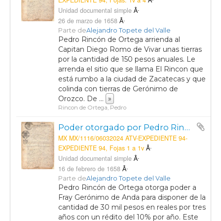
EXPEDIENTE 94, Fojas: 1v a 4
Unidad documental simple
26 de marzo de 1658
Parte de
Alejandro Topete del Valle
Pedro Rincón de Ortega arrienda al
Capitan Diego Romo de Vivar unas tierras
por la cantidad de 150 pesos anuales. Le
arrenda el sitio que se llama El Rincon que
está rumbo a la ciudad de Zacatecas y que
colinda con tierras de Gerónimo de
Orozco. De
...
»
Rincon de Ortega, Pedro
Poder otorgado por Pedro Rincón Ortega a Fray Gerónimo de Anda
MX MX/1116/06032024 ATV-EXPEDIENTE 94-
EXPEDIENTE 94, Fojas 1 a 1v
Unidad documental simple
16 de febrero de 1658
Parte de
Alejandro Topete del Valle
Pedro Rincón de Ortega otorga poder a
Fray Gerónimo de Anda para disponer de la
cantidad de 30 mil pesos en reales por tres
años con un rédito del 10% por año. Este