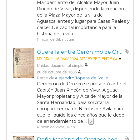
Mandamiento del Alcalde Mayor Juan
Rincón de Vivar, disponiendo la creación
de la Plaza Mayor de la villa de
Aguascalientes y lugar para Casas Reales y
cárcel. De capital importancia para la
historia de la villa.
Rincón de Bibar, Juan
Querella entre Gerónimo de Orozco y Nicolás de Avila, vecinos de la Villa de Aguascalientes, por adeudo de arrendamiento de la estancia de San Geónimo.
MX MX/1116/06032024 ATV-EXPEDIENTE 04
Unidad documental simple
20 de octubre de 1665
Parte de
Alejandro Topete del Valle
Gerónimo de Orozco se presentó ante el
Capitán Juan Rincón de Vivar, Alguacil
Mayor propietario y Alcalde Mayor de la
Santa Hemandad, para solicitar la
comparecencia de Nicolás de Avila para
que le liquide los cinco años que le debe
de arrendamiento de
...
»
Rincón de Vivar, Juan
Doña Maríana de Orozoco denuncia a Nicolás de Sandoval por adeudo de cuatro libras de chocolate, ambos vecinos de la Villa de Aguascalientes.