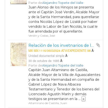
Parte de
Alejandro Topete del Valle
Juan Alonso de los Hinojos se presenta
ante el Capitán José Verdín, Alcalde Mayor
y de la Santa Hermandad, para querellarse
contra Nicolás López de Lizaldi por haber
vendido la Labor de San Nicolás, la cual le
fue arrendada por el querellante.
Verdín y Codas, José
Relación de los invetnarios de la testamentaría del finado Licenciado Agustín Marín
MX MX/1116/06032024 ATV-EXPEDIENTE 98
Unidad documental simple
30 de octubre de 1685
Parte de
Alejandro Topete del Valle
Capitán Juan Altamirano de Castilla,
Alcalde Mayor de la Villa de Aguascalientes
y de la Santa Hermandad en compañía de
Gabriel López de Nava Albacea
Testamentario y Tenedor de los bienes del
Licenciado Agustín Marín y demás
testigos se presentaron en la
...
»
Altamirano de Castilla, Juan