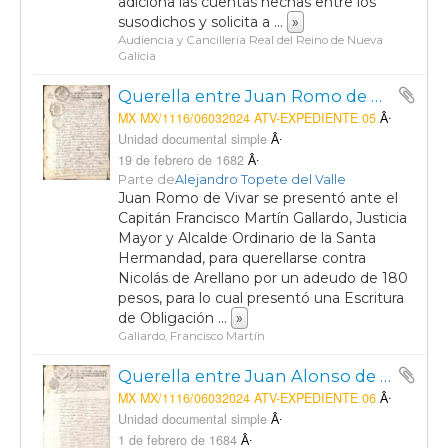
adiciona las cuentas hechas entre los
susodichos y solicita a
...
»
Audiencia y Cancillería Real del Reino de Nueva
Galicia
Querella entre Juan Romo de Vivar y Nicolas de Arellano, vecinos de la Villa de Aguascalientes, por un adeudo de 180 pesos.
MX MX/1116/06032024 ATV-EXPEDIENTE 05
Unidad documental simple
19 de febrero de 1682
Parte de
Alejandro Topete del Valle
Juan Romo de Vivar se presentó ante el
Capitán Francisco Martín Gallardo, Justicia
Mayor y Alcalde Ordinario de la Santa
Hermandad, para querellarse contra
Nicolás de Arellano por un adeudo de 180
pesos, para lo cual presentó una Escritura
de Obligación
...
»
Gallardo, Francisco Martín
Querella entre Juan Alonso de los Ynojos y Nicolás López de Lizaldi, vecinos de la Villa de Aguascalientes, por el arrendamiento de la Labor de San Nicolás.
MX MX/1116/06032024 ATV-EXPEDIENTE 06
Unidad documental simple
1 de febrero de 1684