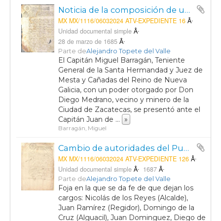
Noticia de la composición de unos terrenos realizada en favor de Don Diego Medrano, vecino y minero de la Ciudad de Zacatecas.
MX MX/1116/06032024 ATV-EXPEDIENTE 16
Unidad documental simple
28 de marzo de 1685
Parte de
Alejandro Topete del Valle
El Capitán Miguel Barragán, Teniente
General de la Santa Hermandad y Juez de
Mesta y Cañadas del Reino de Nueva
Galicia, con un poder otorgado por Don
Diego Medrano, vecino y minero de la
Ciudad de Zacatecas, se presentó ante el
Capitán Juan de
...
»
Barragán, Miguel
Cambio de autoridades del Pueblo de San José de Gracia
MX MX/1116/06032024 ATV-EXPEDIENTE 126
Unidad documental simple
1687
Parte de
Alejandro Topete del Valle
Foja en la que se da fe de que dejan los
cargos: Nicolás de los Reyes (Alcalde),
Juan Ramírez (Regidor), Domingo de la
Cruz (Alguacil), Juan Dominguez, Diego de