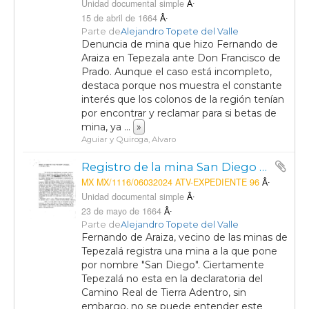
Unidad documental simple
15 de abril de 1664
Parte de
Alejandro Topete del Valle
Denuncia de mina que hizo Fernando de
Araiza en Tepezala ante Don Francisco de
Prado. Aunque el caso está incompleto,
destaca porque nos muestra el constante
interés que los colonos de la región tenían
por encontrar y reclamar para si betas de
mina, ya
...
»
Aguiar y Quiroga, Alvaro
Registro de la mina San Diego a nombre de Fernando de Araiza
MX MX/1116/06032024 ATV-EXPEDIENTE 96
Unidad documental simple
23 de mayo de 1664
Parte de
Alejandro Topete del Valle
Fernando de Araiza, vecino de las minas de
Tepezalá registra una mina a la que pone
por nombre "San Diego". Ciertamente
Tepezalá no esta en la declaratoria del
Camino Real de Tierra Adentro, sin
embargo, no se puede entender este