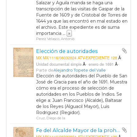
Salazar y Aguila manda se haga una
transcripción de las visitas de Gaspar de la
Fuente de 1609 y de Cristobal de Torres de
1644 ya que las encontró en mal estado en
el archivo. Este expediente es de suma
importancia
...
»
Perez Velasco, Antonio
Elección de autoridades
MX MX/1116/06032024 ATV-EXPEDIENTE 128
Unidad documental simple
enero de 1691
Parte de
Alejandro Topete del Valle
Elección de autoridades del Pueblo de San
José de Gracia para el año de 1691. Muestra
cómo era el proceso de selección de
autoridades en los Pueblos de Indios. Se
elige a: Juan Francisco (Alcalde), Baltasar
de los Reyes (Alguacil Mayor), Luis
Rodriguez (Regidor).
Cruz, Diego de la
Fe del Alcalde Mayor de la prohibición de venta de ciertos licores