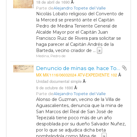
18 de abril de 1690
Parte de
Alejandro Topete del Valle
Nicolás Lobato religioso del Convento de
la Merced se presntó ante el Capitán
Pedro de Medina Teniente General de
Alcalde Mayor por el Capitán Juan
Francisco Ruiz de Rivera para solicitar se
haga parecer al Capitán Andrés de la
Barteda, vecino criador de
...
»
Medina, Pedro de
Denuncio de minas qe. hace Tomas Villalpando; Denuncia de minas que hace Tomas Villalpando.
MX MX/1116/06032024 ATV-EXPEDIENTE 102
Unidad documental simple
9 de octubre de 1690
Parte de
Alejandro Topete del Valle
Alonso de Guzman, vecino de la Villa de
Aguascalientes, denuncia que la mina de
San Marcos del Real de San José de
Tepezalá tiene poco más de un año
despoblada por su dueño Salvador Nuñez,
por lo que se adjudica dicha beta
nombrándola como Mina de
...
»