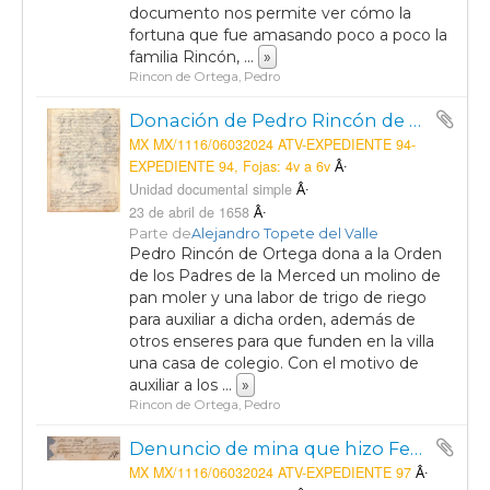
documento nos permite ver cómo la
fortuna que fue amasando poco a poco la
familia Rincón,
...
»
Rincon de Ortega, Pedro
Donación de Pedro Rincón de Ortega a la Orden de los Padre de la Merced
MX MX/1116/06032024 ATV-EXPEDIENTE 94-
EXPEDIENTE 94, Fojas: 4v a 6v
Unidad documental simple
23 de abril de 1658
Parte de
Alejandro Topete del Valle
Pedro Rincón de Ortega dona a la Orden
de los Padres de la Merced un molino de
pan moler y una labor de trigo de riego
para auxiliar a dicha orden, además de
otros enseres para que funden en la villa
una casa de colegio. Con el motivo de
auxiliar a los
...
»
Rincon de Ortega, Pedro
Denuncio de mina que hizo Fernando Araysa de Tepesala ante Dn. Franco. de Prado y Castro Alcalde Mayor.
MX MX/1116/06032024 ATV-EXPEDIENTE 97