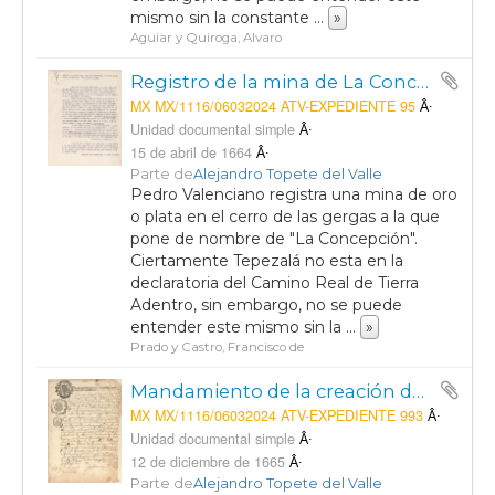
mismo sin la constante
...
»
Aguiar y Quiroga, Alvaro
Registro de la mina de La Concepción a nombre de Pedro Valenciano
MX MX/1116/06032024 ATV-EXPEDIENTE 95
Unidad documental simple
15 de abril de 1664
Parte de
Alejandro Topete del Valle
Pedro Valenciano registra una mina de oro
o plata en el cerro de las gergas a la que
pone de nombre de "La Concepción".
Ciertamente Tepezalá no esta en la
declaratoria del Camino Real de Tierra
Adentro, sin embargo, no se puede
entender este mismo sin la
...
»
Prado y Castro, Francisco de
Mandamiento de la creación de la Plaza Mayor
MX MX/1116/06032024 ATV-EXPEDIENTE 993
Unidad documental simple
12 de diciembre de 1665
Parte de
Alejandro Topete del Valle