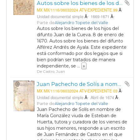
Autos sobre los bienes de los difuntos Juan de la Cueva y del Alferéz Andrés de Ayala.
MX MX/1116/06032024 ATV-EXPEDIENTE 99
Unidad documental simple
1669-1671
Parte de
Alejandro Topete del Valle
Autos sobre los bienes de los hijos del
difunto Juan de la Cueva. 8 de enero de
1670. Autos sobre los bienes del difunto
Alférez Andrés de Ayala. Este expediente
está conformado por dos legajos que si
bien podrían ser tratados de manera
independiente, se
...
»
De Castro, Juan
Juan Pachecho de Solís a nombre de María González viuda de Esteban Huerta, vecinos de la Villa de Aguascalientes, solicita a la Real Audiencia de Guadalajara rechace las adiciones solicitadas por Juan Fernández de Castro sobre los bienes de los hijos de González.
MX MX/1116/06032024 ATV-EXPEDIENTE 03
Unidad documental simple
Abril de 1674
Parte de
Alejandro Topete del Valle
Juan Pachecho de Solís en nombre de
María González viuda de Esteban de
Huerta, tutora y curadora de los vienes de
sus hijos menores, responde a un escrito
de Juan Fernández de Castro en el que