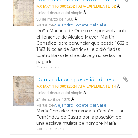
MX MX/1116/06032024 ATV-EXPEDIENTE 02
Unidad documental simple
30 de marzo de 1666
Parte de
Alejandro Topete del Valle
Doña Mariana de Orozco se presenta ante
el Teniente de Alcalde Mayor, Martín
González, para denunciar que desde 1662 o
1663 Nicolás de Sandoval le pidió fiadas
cuatro libras de chocolate y no se las ha
pagado.
González, Martín
Demanda por posesión de esclavo entre María González y el Capitán Juan Fernández de Castro, ambos vecinos de la villa de Aguascalientes.
MX MX/1116/06032024 ATV-EXPEDIENTE 14
Unidad documental simple
24 de abril de 1670
Parte de
Alejandro Topete del Valle
María González demanda al Capitán Juan
Fernández de Castro por la posesión de
una esclava mulata de nombre María.
González, María