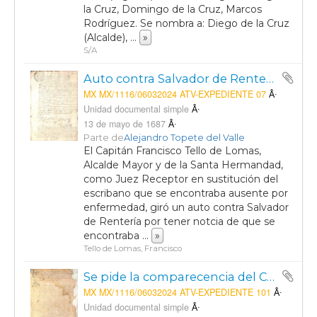
la Cruz, Domingo de la Cruz, Marcos
Rodríguez. Se nombra a: Diego de la Cruz
(Alcalde),
...
»
S/A
Auto contra Salvador de Rentería, Alguacil Ejecutor de la Villa de Aguascalientes, por el delito de amancebamniento con una mujer de nombre Petrona de Arizmendi.
MX MX/1116/06032024 ATV-EXPEDIENTE 07
Unidad documental simple
13 de mayo de 1687
Parte de
Alejandro Topete del Valle
El Capitán Francisco Tello de Lomas,
Alcalde Mayor y de la Santa Hermandad,
como Juez Receptor en sustitución del
escribano que se encontraba ausente por
enfermedad, giró un auto contra Salvador
de Rentería por tener notcia de que se
encontraba
...
»
Tello de Lomas, Francisco
Se pide la comparecencia del Capitán Andrés de la Barteda para que cumpla sus obligaciones con el Convento de la Merced de la Villa de Aguascalientes
MX MX/1116/06032024 ATV-EXPEDIENTE 101
Unidad documental simple