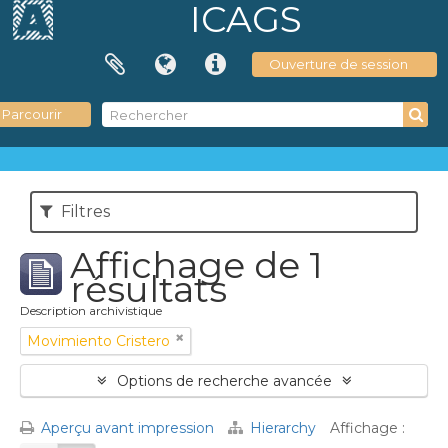
ICAGS
Ouverture de session
Parcourir
Filtres
Affichage de 1
résultats
Description archivistique
Movimiento Cristero
Options de recherche avancée
Aperçu avant impression
Hierarchy
Affichage :